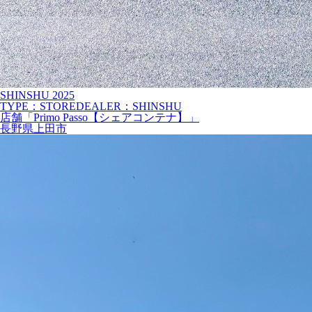
SHINSHU
2025
TYPE：STORE
DEALER：SHINSHU
店舗「Primo Passo【シェアコンテナ】」
長野県上田市