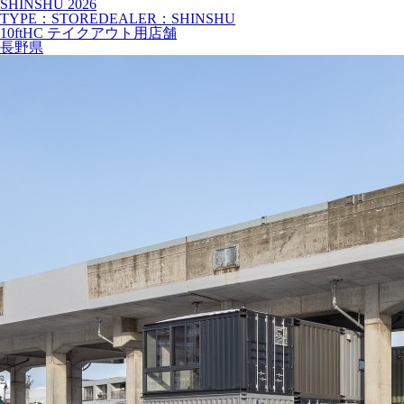
SHINSHU
2026
TYPE：STORE
DEALER：SHINSHU
10ftHC テイクアウト用店舗
長野県