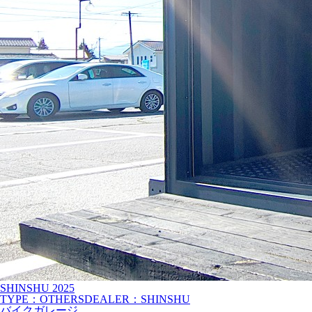
SHINSHU
2025
TYPE：OTHERS
DEALER：SHINSHU
バイクガレージ