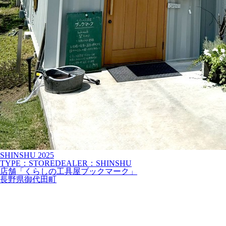
SHINSHU
2025
TYPE：STORE
DEALER：SHINSHU
店舗「くらしの工具屋ブックマーク」
長野県御代田町