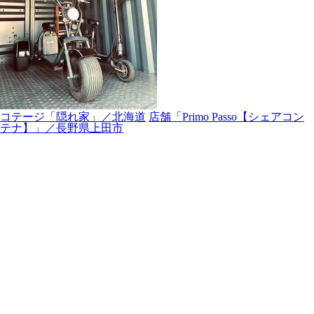
コテージ「隠れ家」／北海道
店舗「Primo Passo【シェアコン
テナ】」／長野県上田市