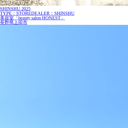
SHINSHU
2025
TYPE：STORE
DEALER：SHINSHU
美容室「beauty salon HONEST」
長野県上田市