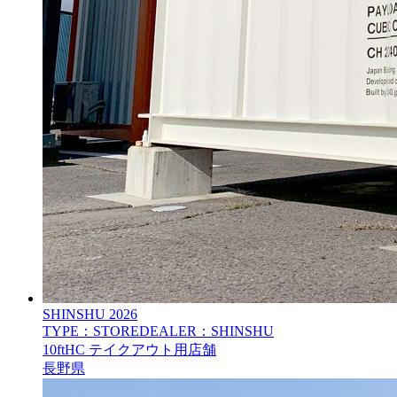
SHINSHU
2026
TYPE：STORE
DEALER：SHINSHU
10ftHC テイクアウト用店舗
長野県