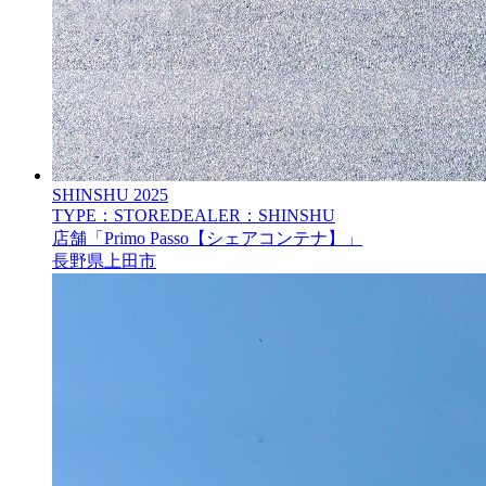
SHINSHU
2025
TYPE：STORE
DEALER：SHINSHU
店舗「Primo Passo【シェアコンテナ】」
長野県上田市