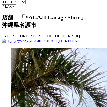
店舗 「YAGAJI
Garage
Store」
沖縄県名護市
TYPE：STORE
TYPE：OFFICE
DEALER：HQ