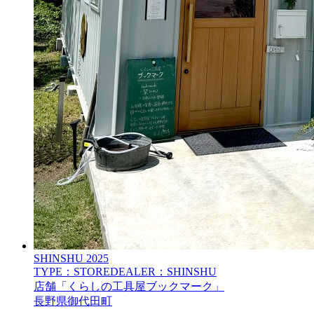
SHINSHU
2025
TYPE：STORE
DEALER：SHINSHU
店舗「くらしの工具屋ブックマーク」
長野県御代田町