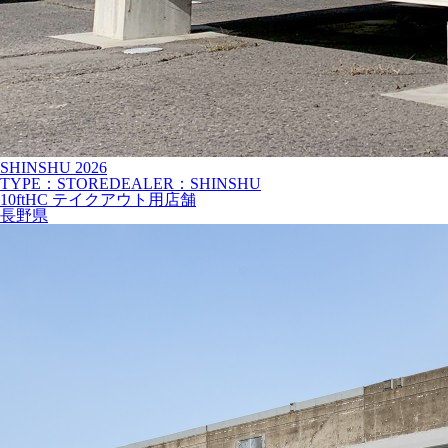
SHINSHU
2026
TYPE：STORE
DEALER：SHINSHU
10ftHC テイクアウト用店舗
長野県