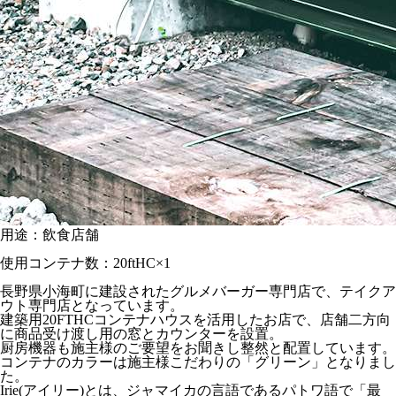
用途：飲食店舗
使用コンテナ数：20ftHC×1
長野県小海町に建設されたグルメバーガー専門店で、テイクア
ウト専門店となっています。
建築用20FTHCコンテナハウスを活用したお店で、店舗二方向
に商品受け渡し用の窓とカウンターを設置。
厨房機器も施主様のご要望をお聞きし整然と配置しています。
コンテナのカラーは施主様こだわりの「グリーン」となりまし
た。
Irie(アイリー)とは、ジャマイカの言語であるパトワ語で「最