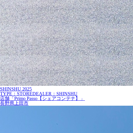
SHINSHU
2025
TYPE：STORE
DEALER：SHINSHU
店舗「Primo Passo【シェアコンテナ】」
長野県上田市