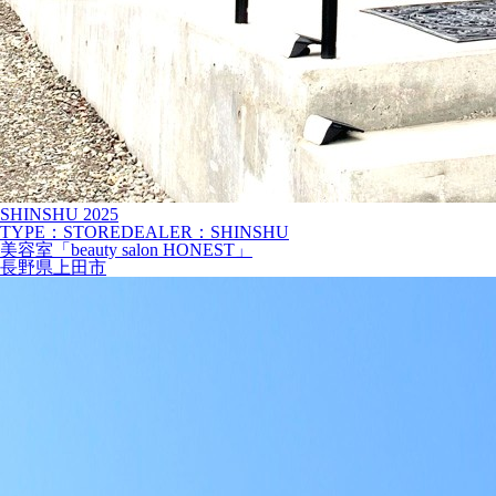
SHINSHU
2025
TYPE：STORE
DEALER：SHINSHU
美容室「beauty salon HONEST」
長野県上田市