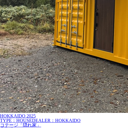
HOKKAIDO
2025
TYPE：HOUSE
DEALER：HOKKAIDO
コテージ「隠れ家」