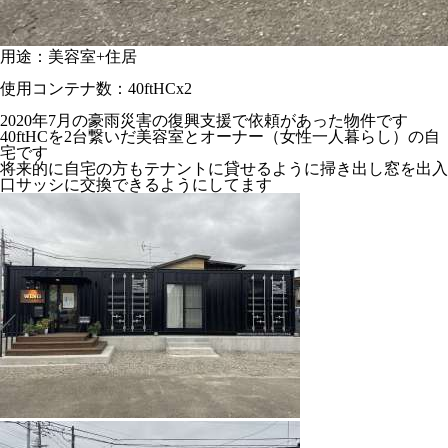
用途：美容室+住居
使用コンテナ数：40ftHCx2
2020年7月の豪雨災害の復興支援で依頼があった物件です
40ftHCを2台繋いだ美容室とオーナー（女性一人暮らし）の自
宅です
将来的に自宅の方もテナントに貸せるように掃き出し窓を出入
口サッシに交換できるようにしてます