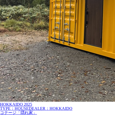
HOKKAIDO
2025
TYPE：HOUSE
DEALER：HOKKAIDO
コテージ「隠れ家」