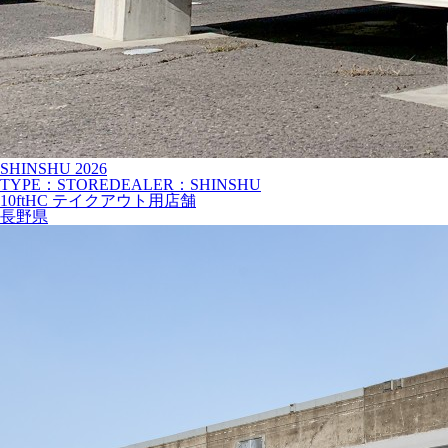
SHINSHU
2026
TYPE：STORE
DEALER：SHINSHU
10ftHC テイクアウト用店舗
長野県